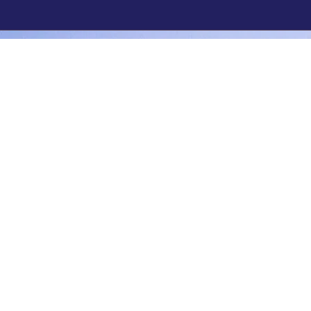
واصل معنا
طريق الأمير محمد بن سعد، حي
الملقا، مدينة الرياض، المملكة
العربية السعودية
info@estidamahcapital.com
00966112267576