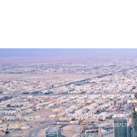
واصل معنا
طريق الأمير محمد بن سعد، حي
الملقا، مدينة الرياض، المملكة
العربية السعودية
info@estidamahcapital.com
00966112267576