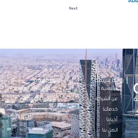
لة3
Next
روابط سريعة
روابط مهمة
ت
الرئيسية
هيئة السوق المالية
عن الشركة
تداول السعودية
خدماتنا
أخبارنا
اتصل بنا